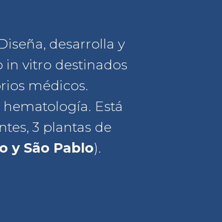
iseña, desarrolla y
 in vitro destinados
orios médicos.
 hematología. Está
ntes, 3 plantas de
to y São Pablo
).