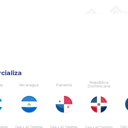
cializa
República
as
Nicaragua
Panamá
Dominicana
Caja 
bletas
Caja x 40 Tabletas
Caja x 40 Tabletas
Caja x 40 Tabletas