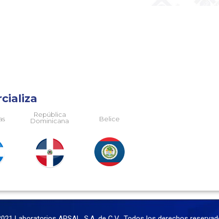
cializa
República
as
Belice
Dominicana
021 Laboratorios ARSAL, S.A. de C.V. Todos los derechos reservad