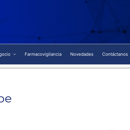
gocio
Farmacovigilancia
Novedades
Contáctanos
be